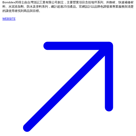
Bonddex邦得士由台灣澎記工業有限公司創立，主要營業項目含括地坪系列、外飾材、快速補修材
料、水泥添加劑、防水及塗料系列，總計超過25項產品。官網設計以品牌色調發展專業服務與清楚
的讓使用者找到商品與目標。
WEBSITE