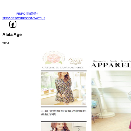
FINPO 菲舶設計
SERVICES
WORKS
CONTACT US
Alala Age
2014