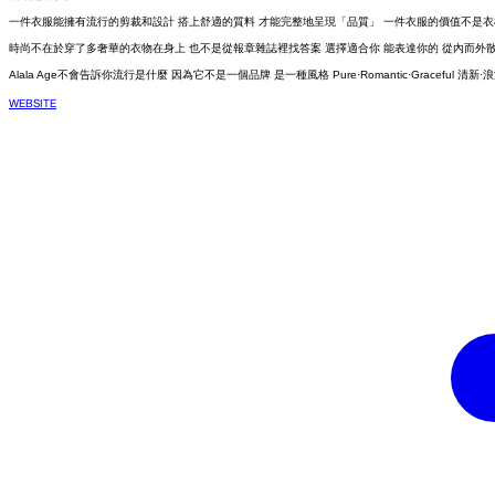
一件衣服能擁有流行的剪裁和設計 搭上舒適的質料 才能完整地呈現「品質」 一件衣服的價值不是
時尚不在於穿了多奢華的衣物在身上 也不是從報章雜誌裡找答案 選擇適合你 能表達你的 從內而外散
Alala Age不會告訴你流行是什麼 因為它不是一個品牌 是一種風格 Pure·Romantic·Graceful 清新·
WEBSITE