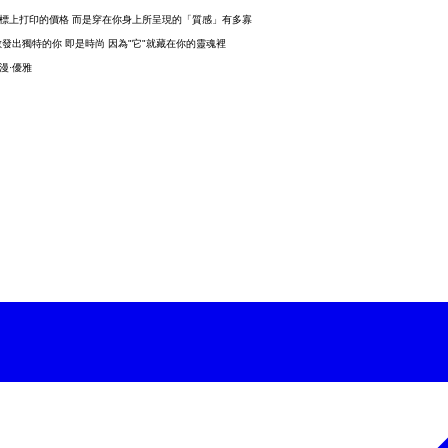
衣標上打印的價格 而是穿在你身上所呈現的「質感」有多寡
發出獨特的你 即是時尚 因為"它"就藏在你的靈魂裡
浪漫·優雅