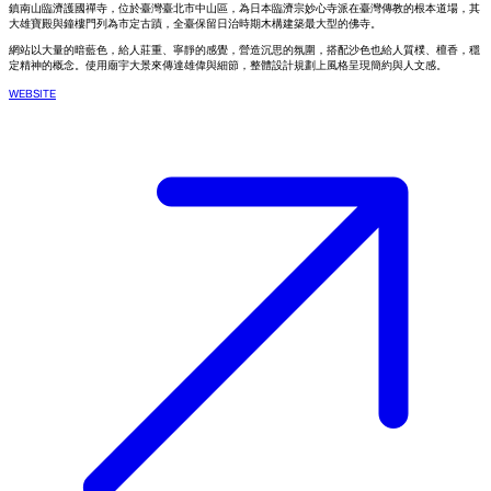
鎮南山臨濟護國禪寺，位於臺灣臺北市中山區，為日本臨濟宗妙心寺派在臺灣傳教的根本道場，其
大雄寶殿與鐘樓門列為市定古蹟，全臺保留日治時期木構建築最大型的佛寺。
網站以大量的暗藍色，給人莊重、寧靜的感覺，營造沉思的氛圍，搭配沙色也給人質樸、檀香，穩
定精神的概念。使用廟宇大景來傳達雄偉與細節，整體設計規劃上風格呈現簡約與人文感。
WEBSITE