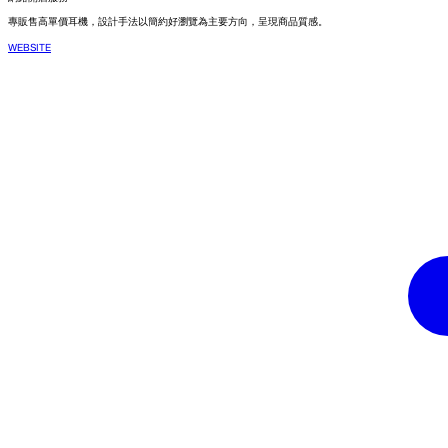
專販售高單價耳機，設計手法以簡約好瀏覽為主要方向，呈現商品質感。
WEBSITE