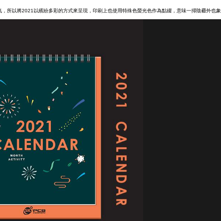
氣，所以將2021以繽紛多彩的方式來呈現，印刷上也使用特殊色螢光色作為點綴，意味一掃陰霾外也