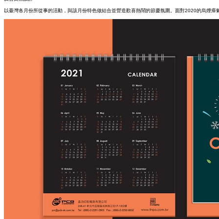
以臺灣各月份所從事的活動，與該月份特色做結合並營造歡喜熱鬧的節慶氛圍。面對2020的烏煙瘴