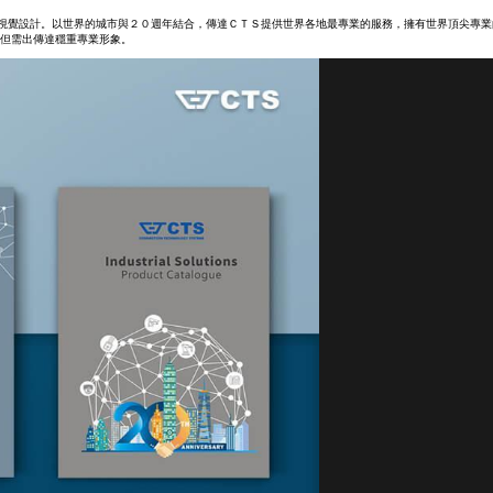
出主視覺設計。以世界的城市與２０週年結合，傳達ＣＴＳ提供世界各地最專業的服務，擁有世界頂尖專
但需出傳達穩重專業形象。