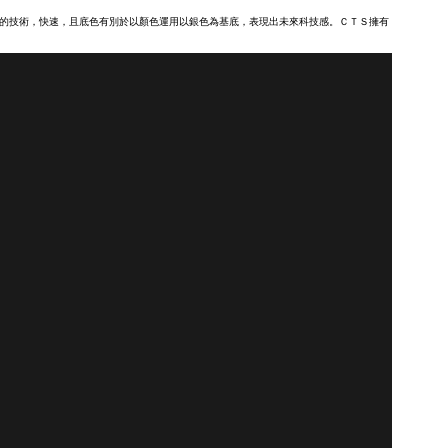
業的技術，快速，且底色有別於以顏色運用以銀色為基底，表現出未來科技感。ＣＴＳ擁有