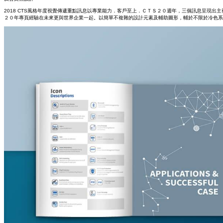
2018 CTS風格年度視覺傳遞重點訊息以專業能力．客戶至上．ＣＴＳ２０週年，三個訊息呈現
２０年專頁經驗在未來更與世界企業一起。以簡單不複雜的設計元素及輔助圖形，輔於不限於冷色系