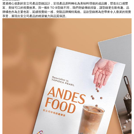
透過精心規劃的安立司產品型錄設計，呈現產品原料轉化為美味料理後的成品圖，營造出口感豐
富、美味可口的視覺效果。與一般B TO B型錄不同，我們突破傳統排版，讓型錄更生動有趣。品
牌橘色作為主要色彩，延續視覺統一感，突顯品牌獨特風格。這款型錄將為您帶來令人垂涎的視覺
享受，展現出安立司產品的精湛魅力與品質保證。