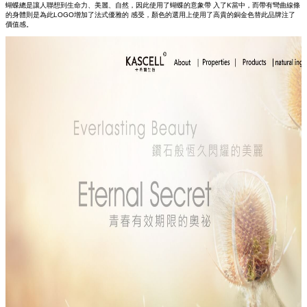
蝴蝶總是讓人聯想到生命力、美麗、自然，因此使用了蝴蝶的意象帶 入了K當中，而帶有彎曲線條
的身體則是為此LOGO增加了法式優雅的 感受，顏色的選用上使用了高貴的銅金色替此品牌注了
價值感。