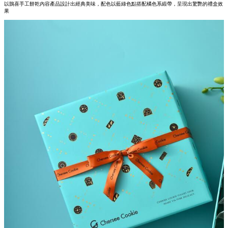
以鵲喜手工餅乾內容產品設計出經典美味，配色以藍綠色點搭配橘色系緞帶，呈現出驚艷的禮盒效
果