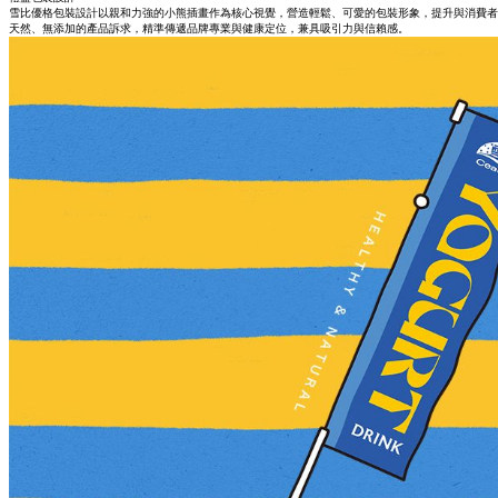
雪比優格包裝設計以親和力強的小熊插畫作為核心視覺，營造輕鬆、可愛的包裝形象，提升與消費者
天然、無添加的產品訴求，精準傳遞品牌專業與健康定位，兼具吸引力與信賴感。 