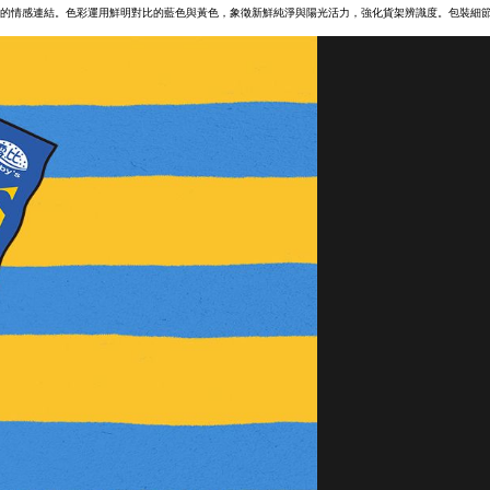
的情感連結。色彩運用鮮明對比的藍色與黃色，象徵新鮮純淨與陽光活力，強化貨架辨識度。包裝細