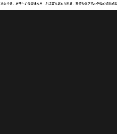
節結合湯匙、滴落牛奶等趣味元素，創造豐富層次與動感。整體視覺以簡約俐落的構圖呈現