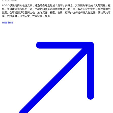
LOGO以幾何簡約色塊元素，透過堆疊建造形成「廟宇」的概念，其形態為著名的「大雄寶殿」樣
貌，並以建築裡常出的「鎮」字融合印章有著鎮住的概念，而「鎮」有著安定的意念，呈現穩固的
氛圍。色彩規劃以暗藍與金色，象徵沉靜、神聖、吉祥、莊嚴外也傳達傳統文化氛圍。風格簡約專
業，古樸素雅，日式人文、古典沉穩，禪風。
WEBSITE