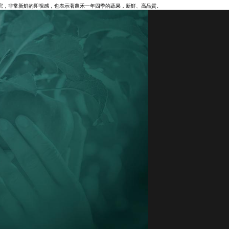
採收完，非常新鮮的即視感，也表示著農禾一年四季的蔬果，新鮮、高品質。