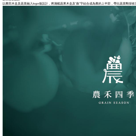
以農田木盒及蔬菜融入logo做設計，將滿載蔬果木盒及”曲”字結合成為農的上半部，帶出蔬菜剛