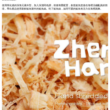
使用簡化過的深海元素外型，加入深淺同色調，前後堆疊配置，創造魷魚悠遊在海裡活繃亂跳的情
境，帶出產品使用新鮮魷魚製作的魷魚絲。吃了魷魚絲，如同可愛的魷魚有活力在海裡跳舞。