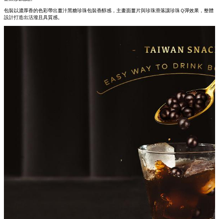
包裝以濃厚香的色彩帶出薑汁黑糖珍珠包裝香醇感，主畫面薑片與珍珠滑落讓珍珠Ｑ彈效果，整體
設計打造出活潑且具質感。