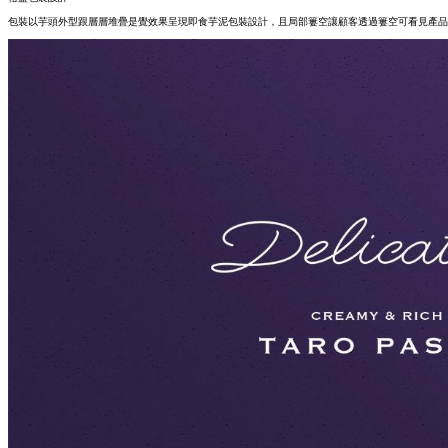
包裝以芋頭外型跟層層堆疊是覺效果呈現即食芋泥包裝設計，且局部簍空讓顧客透過簍空可看見產品