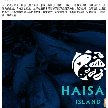
以「鮪魚」結合「島嶼」與「海浪」形成一個圓形，稱作「世界」，也有著旋轉、循環的概念，是
個充滿生機、有遠景的產業，並帶給消費者最新鮮又賦予品質的漁貨，美滿生活。色彩規劃以湛藍
色為主，搭配湖水綠與卡其色作點綴，象徵廣大、永恆與質樸。風格簡約沉穩、活力信賴，日式清
新、質樸文青。