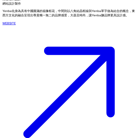
網站設計製作
Yenba化身為具有中國圓滿的福像框花，中間則以八角結晶框線與Yenba單字做為結合的概念，東
西方文化的融合呈現出尊貴獨一無二的品牌感受，大器且時尚，讓Yenba鹽品牌更具設計感。
WEBSITE