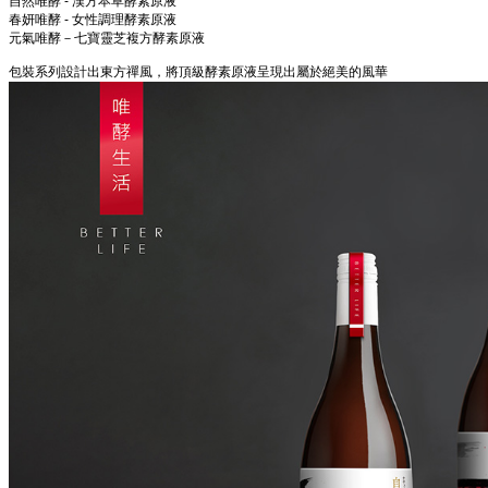
自然唯酵 - 漢方本草酵素原液
春妍唯酵 - 女性調理酵素原液
元氣唯酵－七寶靈芝複方酵素原液
包裝系列設計出東方禪風，將頂級酵素原液呈現出屬於絕美的風華