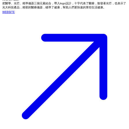
把醫學、光芒、精準儀器三個元素結合，帶入logo設計，十字代表了醫療，散發著光芒，也表示了
光大科技產品，精密的醫療儀器，瞄準了健康，幫助人們更快速的掌控生活健康。
WEBSITE