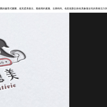
圍的徽章式圖騰，使其柔美復古。風格簡約素雅、古典時尚。色彩規劃以粉色系象徵女性的青春活力