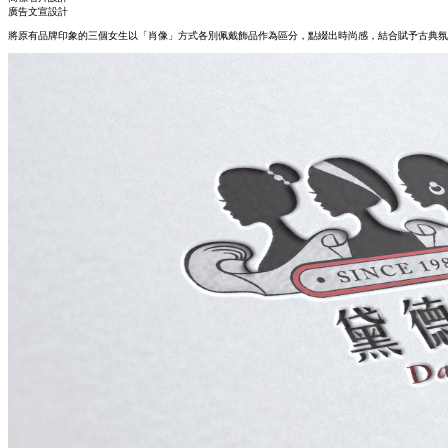
廣告文宣設計
將原有品牌印象的三個女生以「肖像」方式各別佩戴飾品作為區分，點綴出時尚感，結合賦予古典氛