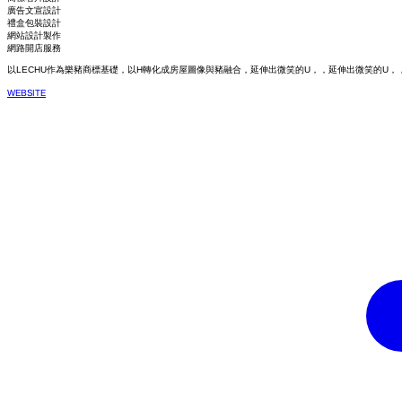
廣告文宣設計
禮盒包裝設計
網站設計製作
網路開店服務
以LECHU作為樂豬商標基礎，以H轉化成房屋圖像與豬融合，延伸出微笑的U，，延伸出微笑的U
WEBSITE