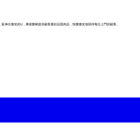
，，延伸出微笑的U，傳達樂豬提供顧客最好品質肉品，快樂微笑地招待每位上門的顧客。